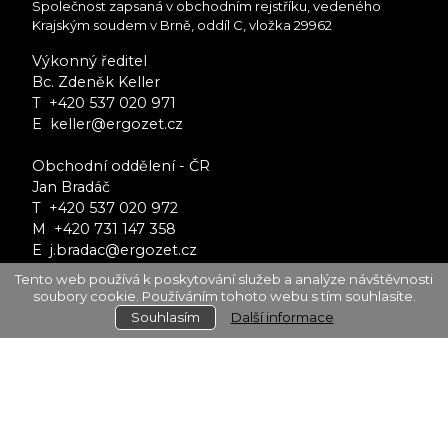
Společnost zapsaná v obchodním rejstříku, vedeného
Krajským soudem v Brně, oddíl C, vložka 29962
Výkonný ředitel
Bc. Zdeněk Keller
T
+420 537 020 971
E keller@ergozet.cz
Obchodní oddělení - ČR
Jan Bradáč
T
+420 537 020 972
M
+420 731 147 358
E j.bradac@ergozet.cz
Tento web používá k poskytování služeb a analýze návštěvnosti
Obchodní oddělení - EXPORT
soubory cookie. Používáním tohoto webu s tím souhlasíte.
E kucera@ergozet.cz
Souhlasím
Další informace
ERGOZET s.r.o. © 2026
|
profesionální webové stránky: triangl web
|
grafika:
Atelier S - design studio