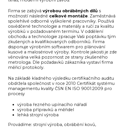
teras, moderní výrobní závod.
Firma se zabývá
výrobou obráběných dílů
s
možností následné
celkové montáže
. Zaměstnává
spolehlivé odborně vyškolené pracovníky. Používá
osvědčené technologie a materiály a ručí za kvalitu
výrobků v požadovaném termínu. V oddělení
obchodu a technologie zpracuje Vaši poptávku tým
zkušených a kvalifikovaných odborníků. Firma
disponuje výrobním softwarem pro plánování
kusové a malosériové výroby. Kontrole jakosti je zde
věnována velká pozornost ze strany zkušeného
metrologa. Dle požadavků zákazníka vystaví firma
měřicí protokoly.
Na základě kladného výsledku certifikačního auditu
obdržela společnost v roce 2010 Certifikát systému
managementu kvality ČSN EN ISO 9001:2009 pro
procesy
výroba řezného upínacího nářadí
výroba přípravků a měřidel
lehká strojní výroba
Provádíme: strojní výroba, obrábění kovů,