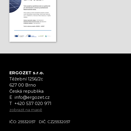
ERGOZET s.r.o.
Těžební 1256/2c
627 00 Brno
Česká republika
E info@ergozet.cz
T
+420 537 020 971
zobrazit na mapě
IČO: 25532057 DIČ: CZ25532057