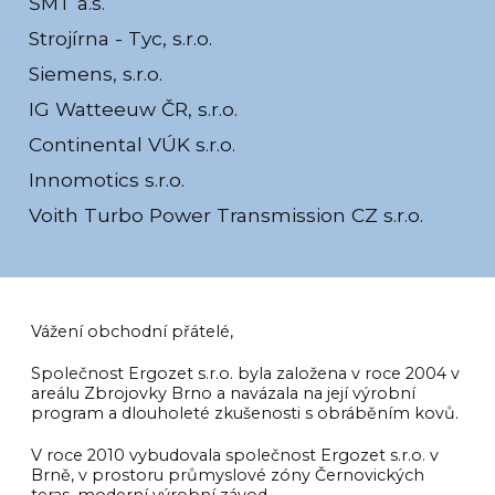
ŠMT a.s.
Strojírna - Tyc, s.r.o.
Siemens, s.r.o.
IG Watteeuw ČR, s.r.o.
Continental VÚK s.r.o.
Innomotics s.r.o.
Voith Turbo Power Transmission CZ s.r.o.
Vážení obchodní přátelé,
Společnost Ergozet s.r.o. byla založena v roce 2004 v
areálu Zbrojovky Brno a navázala na její výrobní
program a dlouholeté zkušenosti s obráběním kovů.
V roce 2010 vybudovala společnost Ergozet s.r.o. v
Brně, v prostoru průmyslové zóny Černovických